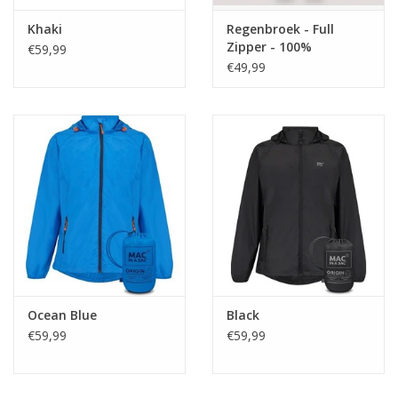
Khaki
Regenbroek - Full
Zipper - 100%
€59,99
waterdicht (10.000mm)
€49,99
Ocean Blue
Black
€59,99
€59,99