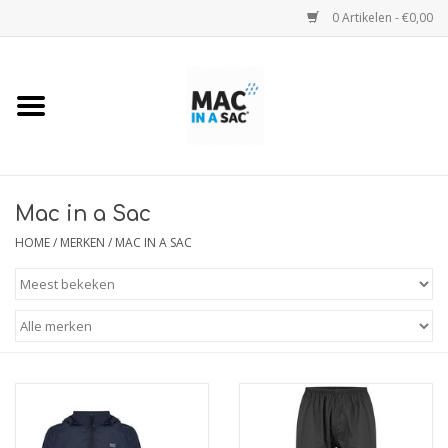
0 Artikelen - €0,00
Home
Regenjassen
Regenjassen Kids
Mac in a Sac
HOME
/
MERKEN
/
MAC IN A SAC
Regenjas Camo
Regenbroeken
Regenponcho's
Maattabel