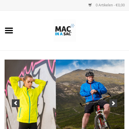
0 Artikelen - €0,00
Home
Regenjassen
Regenjassen Kids
Regenjas Camo
Regenbroeken
Regenponcho's
Maattabel