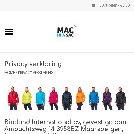
0 Artikelen - €0,00
Home
Regenjassen
Regenjassen Kids
Privacy verklaring
HOME
/
PRIVACY VERKLARING
Regenjas Camo
Regenbroeken
Regenponcho's
Birdland International bv, gevestigd aan
Ambachtsweg 14 3953BZ Maarsbergen,
Maattabel