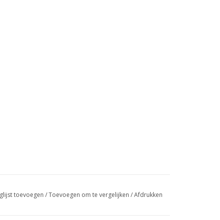
glijst toevoegen
/
Toevoegen om te vergelijken
/
Afdrukken
e naden