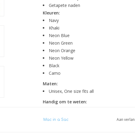
Getapete naden
Kleuren:
Navy
Khaki
Neon Blue
Neon Green
Neon Orange
Neon Yellow
Black
Camo
Maten:
Unisex, One size fits all
Handig om te weten:
Makkelijk dragend lichtgewicht polyester
Verstelbare capuchon
Aan verlan
Mac in a Sac
100% waterdicht (10.000mm) door getapet
Ademend (8.000g/M²) en winddicht