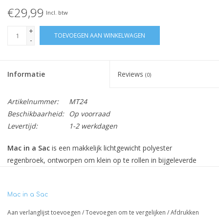
€29,99
Incl. btw
+
TOEVOEGEN AAN WINKELWAGEN
-
Informatie
Reviews
(0)
Artikelnummer:
MT24
Beschikbaarheid:
Op voorraad
Levertijd:
1-2 werkdagen
Mac in a Sac
is een makkelijk lichtgewicht polyester
regenbroek, ontworpen om klein op te rollen in bijgeleverde
opbergzakje. 100% water- en winddicht door geplakte naden.
Mac in a Sac
Makkelijk dragend lichtgewicht polyester regenbroek
100% waterdicht (10.000mm) door geplakte naden
Aan verlanglijst toevoegen
/
Toevoegen om te vergelijken
/
Afdrukken