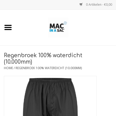
0 Artikelen - €0,00
Home
Regenjassen
Regenjassen Kids
Regenbroek 100% waterdicht
(10.000mm)
HOME
/
REGENBROEK 100% WATERDICHT (10.000MM)
Regenjas Camo
Regenbroeken
Regenponcho's
Maattabel