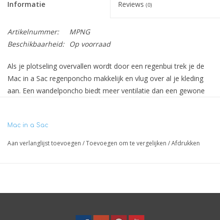
Informatie
Reviews
(0)
Artikelnummer:
MPNG
Beschikbaarheid:
Op voorraad
Als je plotseling overvallen wordt door een regenbui trek je de
Mac in a Sac regenponcho makkelijk en vlug over al je kleding
aan. Een wandelponcho biedt meer ventilatie dan een gewone
regenjas, waardoor je in ieder geval niet nat zult worden van je
eigen transpiratievocht. Schijnt het zonnetje weer dan is hij weer
Mac in a Sac
net zo snel uitgetrokken en rol je hem tot een klein pakketje in
het handige opbergzakje.
Aan verlanglijst toevoegen
/
Toevoegen om te vergelijken
/
Afdrukken
Uiteraard is hij 100% waterdicht (10.000mm). De regenponcho is
goed ademend en winddicht (8.000g/M²). We hebben hem in 8
trendy kleuren.
Mouwlengte: 60 cm, breedte: 145 cm, voorkant lengte: 100 cm,
achterkant lengte: 105 cm.