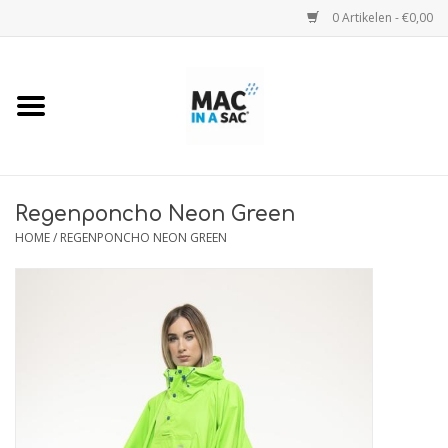
0 Artikelen - €0,00
Home
Regenjassen
Regenjassen Kids
Regenponcho Neon Green
HOME
/
REGENPONCHO NEON GREEN
Regenjas Camo
Regenbroeken
Regenponcho's
Maattabel