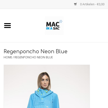
0 Artikelen - €0,00
Home
Regenjassen
Regenjassen Kids
Regenponcho Neon Blue
HOME
/
REGENPONCHO NEON BLUE
Regenjas Camo
Regenbroeken
Regenponcho's
Maattabel