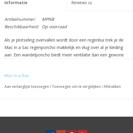
Informatie
Reviews
(0)
Artikelnummer:
MPNB
Beschikbaarheid:
Op voorraad
Als je plotseling overvallen wordt door een regenbui trek je de
Mac in a Sac regenponcho makkelijk en vlug over al je kleding
aan. Een wandelponcho biedt meer ventilatie dan een gewone
regenjas, waardoor je in ieder geval niet nat zult worden van je
eigen transpiratievocht. Schijnt het zonnetje weer dan is hij weer
Mac in a Sac
net zo snel uitgetrokken en rol je hem tot een klein pakketje in
het handige opbergzakje.
Aan verlanglijst toevoegen
/
Toevoegen om te vergelijken
/
Afdrukken
Uiteraard is hij 100% waterdicht (10.000mm). De regenponcho is
goed ademend en winddicht (8.000g/M²). We hebben hem in 8
trendy kleuren.
Mouwlengte: 60 cm, breedte: 145 cm, voorkant lengte: 100 cm,
achterkant lengte: 105 cm.