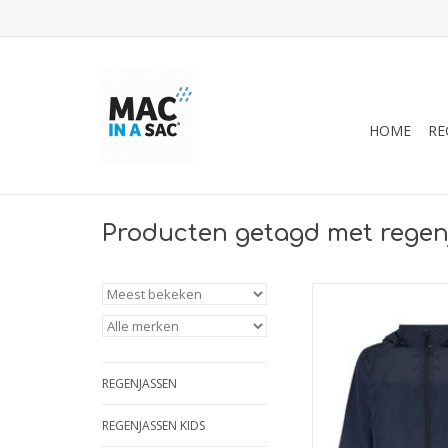
HOME
RE
Producten getagd met regen
De regenjas van Mac 
lichtgewicht ademend
een uniek 'staycool'
voor ex
REGENJASSEN
TOEVOEGEN A
REGENJASSEN KIDS