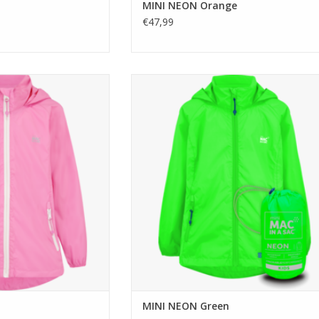
MINI NEON Orange
€47,99
kkelijk lichtgewicht nylon
Mac in a Sac MINI NEON Green
 regenjack, klein op te
TOEVOEGEN AAN WINKELWAGEN
leverde opbergzakje
AN WINKELWAGEN
MINI NEON Green