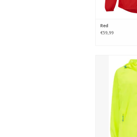
Red
€59,99
Mac in a S
TOEVOEGEN A