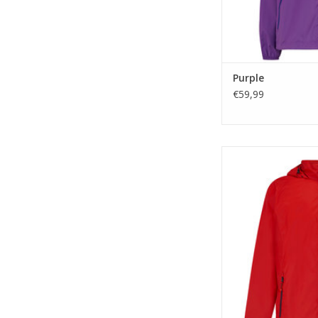
Purple
€59,99
De regenjas van Mac 
lichtgewicht ademend
een uniek 'staycool'
voor ex
TOEVOEGEN A