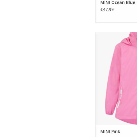
MINI Ocean Blue
€47,99
Mac in a Sac is een ma
waterdicht ademend
rollen in bijge
TOEVOEGEN A
MINI Pink