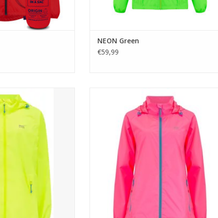
NEON Green
€59,99
ac NEON Yellow
Mac in a Sac NEON Pink
AN WINKELWAGEN
TOEVOEGEN AAN WINKELWAGEN