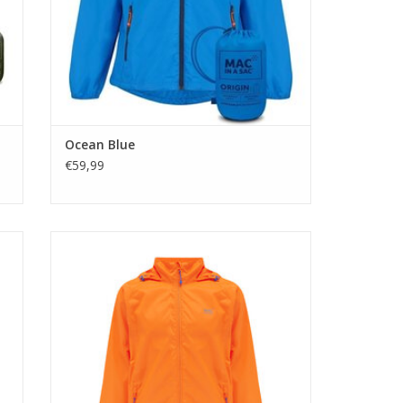
Ocean Blue
€59,99
e
eft
Mac in a Sac is een makkelijk lichtgewicht
is
ademend polyester regenjack met een uniek
cht
"staycool" systeem aan rugzijde voor extra
comfort.
TOEVOEGEN AAN WINKELWAGEN