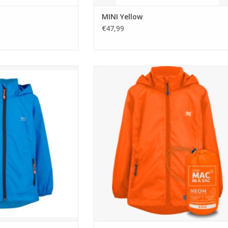
MINI Yellow
€47,99
 MINI Ocean Blue
Mac in a Sac is een makkelijk lichtgewicht
ademend polyester regenjack met een uni
AN WINKELWAGEN
"staycool" systeem aan rugzijde voor extr
comfort.
TOEVOEGEN AAN WINKELWAGEN