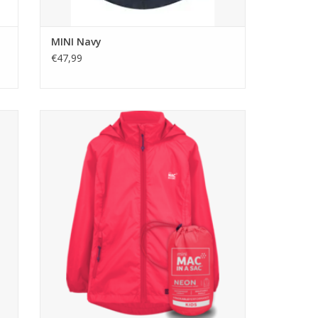
MINI Navy
€47,99
lon
Mac in a Sac is een makkelijk lichtgewicht
e
polyester waterdicht ademend regenjack,
ontworpen om klein op te rollen in bijgeleverde
opbergzakje.
TOEVOEGEN AAN WINKELWAGEN