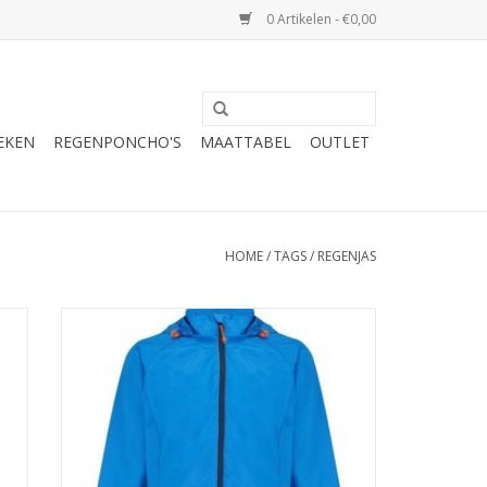
0 Artikelen - €0,00
EKEN
REGENPONCHO'S
MAATTABEL
OUTLET
HOME
/
TAGS
/
REGENJAS
 is
De regenjas van Mac in a Sac is een makkelijk
r,
lichtgewicht ademend polyester regenjack met
een uniek 'staycool' systeem aan de rugzijde
voor extra comfort.
TOEVOEGEN AAN WINKELWAGEN