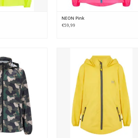
NEON Pink
€59,99
 makkelijk lichtgewicht
Mac in a Sac is een makkelijk lichtgewicht ny
ht ademend regenjack,
waterdicht ademend regenjack, klein op t
ollen in een opbergzakje.
rollen in bijgeleverde opbergzakje
AN WINKELWAGEN
TOEVOEGEN AAN WINKELWAGEN