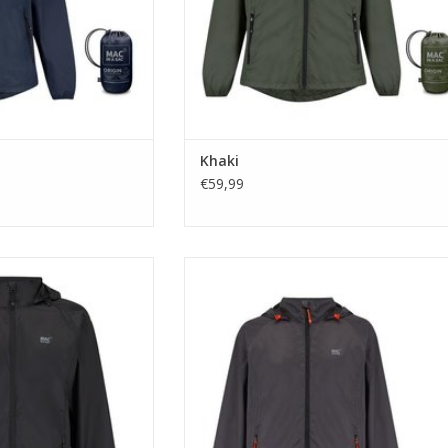
Khaki
€59,99
a Sac Black
De kleur is iets helemaal nieuw en is niet t
beschrijven als één kleur, het is niet zwart, he
AN WINKELWAGEN
een zilver kleurige gloed over zich heen en 
fantastisch voor jonge en oud! 100% waterdi
(10.000mm)
TOEVOEGEN AAN WINKELWAGEN