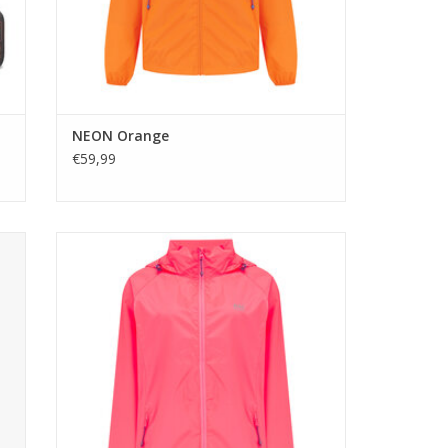
NEON Orange
€59,99
Mac in a Sac is een makkelijk lichtgewicht
ek
ademend polyester regenjack met een uniek
a
"staycool" systeem aan rugzijde voor extra
comfort.
TOEVOEGEN AAN WINKELWAGEN