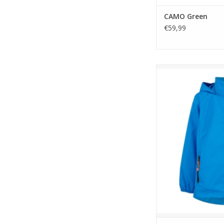
CAMO Green
€59,99
Mac in a Sac
TOEVOEGEN A