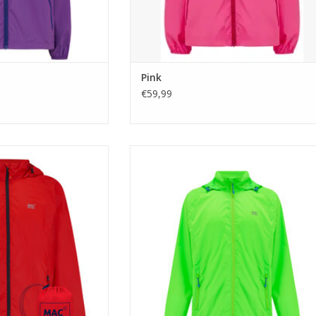
Pink
€59,99
in a Sac is een makkelijk
Neon Green is in alle opzichten een slimm
 polyester regenjack met
keuze: je bent goed zichtbaar in het donker,
 systeem aan de rugzijde
vindt hem altijd overal makkelijk terug, en j
tra comfort.
bent helemaal hip vooral met die
contrasterende rits.
AN WINKELWAGEN
TOEVOEGEN AAN WINKELWAGEN