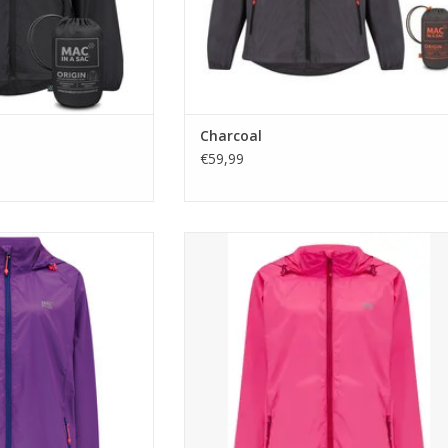
Charcoal
€59,99
 makkelijk lichtgewicht
Mac in a Sac is een makkelijk lichtgewicht
egenjack met een uniek
ademend polyester regenjack met een uni
aan rugzijde voor extra
"staycool" systeem aan rugzijde voor extr
terdicht (10.000mm)
comfort.
AN WINKELWAGEN
TOEVOEGEN AAN WINKELWAGEN