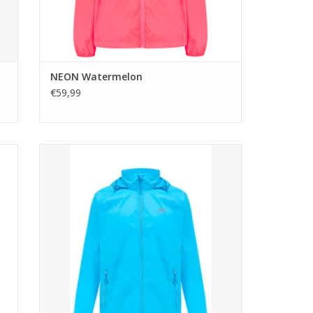
NEON Watermelon
€59,99
e
Mac in a Sac NEON Blue
 je
TOEVOEGEN AAN WINKELWAGEN
e