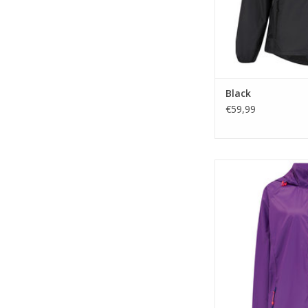
Black
€59,99
Mac in a Sac is een
ademend polyester r
"staycool" systeem 
comfort. 100% wa
TOEVOEGEN A