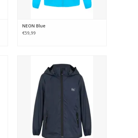
NEON Blue
€59,99
Mac in a Sac MINI Navy
TOEVOEGEN AAN WINKELWAGEN