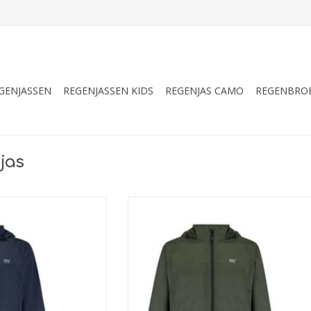
GENJASSEN
REGENJASSEN KIDS
REGENJAS CAMO
REGENBRO
jas
Voor wie niet teveel wil opvallen in de natuur
er de kleur Khaki. Geschikt voor de vogelaa
in a Sac is een makkelijk
hiker, visser, boswachter en militair.
 polyester regenjack met
 systeem aan de rugzijde
TOEVOEGEN AAN WINKELWAGEN
tra comfort.
AN WINKELWAGEN