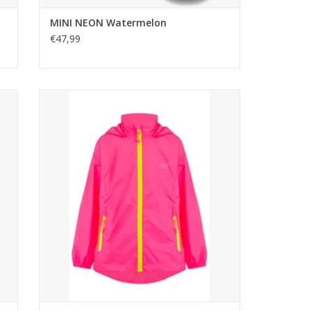
MINI NEON Watermelon
€47,99
Mac in a Sac is een makkelijk lichtgewicht
ek
polyester waterdicht ademend regenjack,
a
ontworpen om klein op te rollen in bijgeleverde
opbergzakje.
TOEVOEGEN AAN WINKELWAGEN