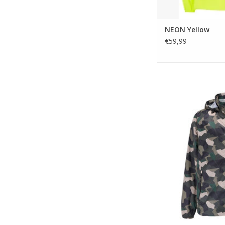
NEON Yellow
€59,99
Mac in a Sac is een
polyester waterdic
ontworpen om op te r
TOEVOEGEN A