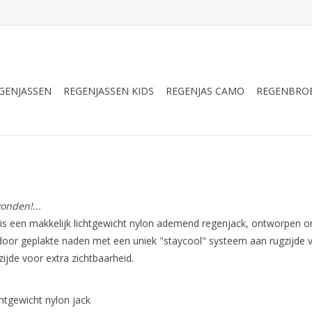
GENJASSEN
REGENJASSEN KIDS
REGENJAS CAMO
REGENBRO
onden!...
is een makkelijk lichtgewicht nylon ademend regenjack, ontworpen om
door geplakte naden met een uniek "staycool" systeem aan rugzijde v
zijde voor extra zichtbaarheid.
chtgewicht nylon jack