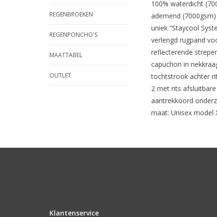
100% waterdicht (7
REGENBROEKEN
ademend (7000gsm) 
uniek “Staycool Syst
REGENPONCHO'S
verlengd rugpand vo
reflecterende strepe
MAATTABEL
capuchon in nekkra
OUTLET
tochtstrook achter ri
2 met rits afsluitbar
aantrekkoord onderz
maat: Unisex model 
Klantenservice