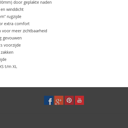
000mm) door geplakte naden
en winddicht
em” rugzijde
or extra comfort
n voor meer zichtbaarheid
ag gevouwen
ts voorzijde
e zakken
ijde
XS t/m XL