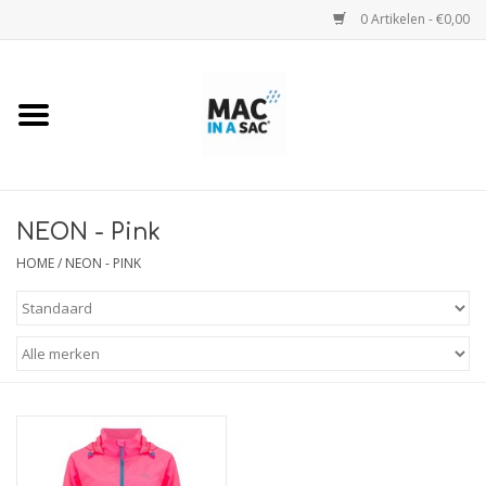
0 Artikelen - €0,00
Home
Regenjassen
Regenjassen Kids
NEON - Pink
HOME
/
NEON - PINK
Regenjas Camo
Regenbroeken
Regenponcho's
Maattabel