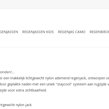
GENJASSEN
REGENJASSEN KIDS
REGENJAS CAMO
REGENBRO
onden!...
is een makkelijk lichtgewicht nylon ademend regenjack, ontworpen om
door geplakte naden met een uniek "staycool" systeem aan rugzijde v
zijde voor extra zichtbaarheid.
chtgewicht nylon jack