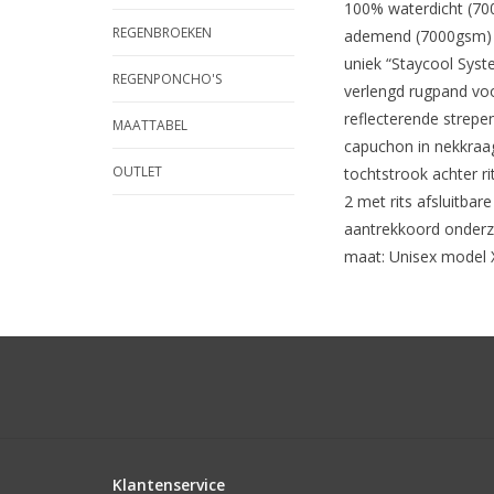
100% waterdicht (7
REGENBROEKEN
ademend (7000gsm) 
uniek “Staycool Syst
REGENPONCHO'S
verlengd rugpand vo
reflecterende strepe
MAATTABEL
capuchon in nekkra
OUTLET
tochtstrook achter ri
2 met rits afsluitbar
aantrekkoord onderz
maat: Unisex model 
Klantenservice