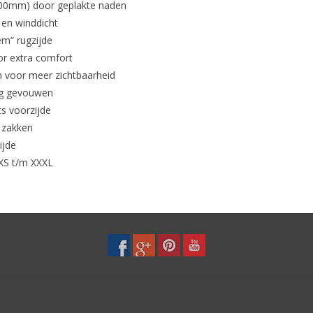
000mm) door geplakte naden
en winddicht
em” rugzijde
or extra comfort
n voor meer zichtbaarheid
ag gevouwen
ts voorzijde
e zakken
ijde
XS t/m XXXL